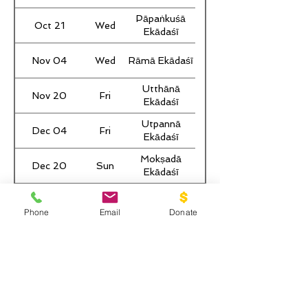
Pāpaṅkuśā
Oct 21
Wed
Ekādaśī
Nov 04
Wed
Rāmā Ekādaśī
Utthānā
Nov 20
Fri
Ekādaśī
Utpannā
Dec 04
Fri
Ekādaśī
Mokṣadā
Dec 20
Sun
Ekādaśī
Phone
Email
Donate
CONTACT
Tel.
925-230-8190