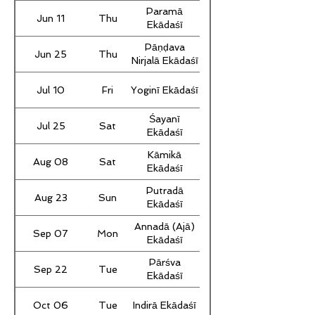
Paramā
Jun 11
Thu
Ekādaśī
Pāṇḍava
Jun 25
Thu
Nirjalā Ekādaśī
Jul 10
Fri
Yoginī Ekādaśī
Śayanī
Jul 25
Sat
Ekādaśī
Kāmikā
Aug 08
Sat
Ekādaśī
Putradā
Aug 23
Sun
Ekādaśī
Annadā (Ajā)
Sep 07
Mon
Ekādaśī
Pārśva
Sep 22
Tue
Ekādaśī
Oct 06
Tue
Indirā Ekādaśī