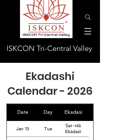
ISKCON Tri-Central Valley
Ekadashi
Calendar - 2026
Date
Day
Ekadasi
Śat-tilā
Jan 13
Tue
Ekādaśī