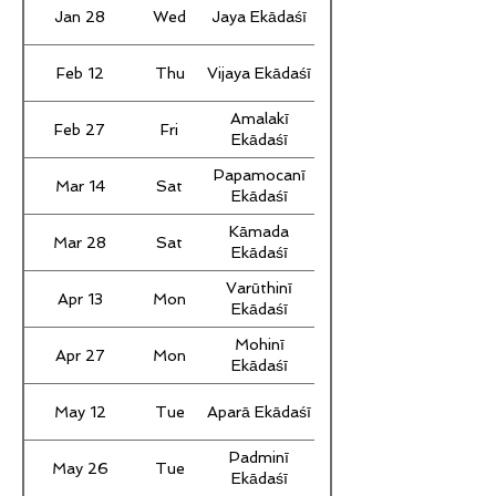
Jan 28
Wed
Jaya Ekādaśī
Feb 12
Thu
Vijaya Ekādaśī
Amalakī
Feb 27
Fri
Ekādaśī
Papamocanī
Mar 14
Sat
Ekādaśī
Kāmada
Mar 28
Sat
Ekādaśī
Varūthinī
Apr 13
Mon
Ekādaśī
Mohinī
Apr 27
Mon
Ekādaśī
May 12
Tue
Aparā Ekādaśī
Padminī
May 26
Tue
Ekādaśī